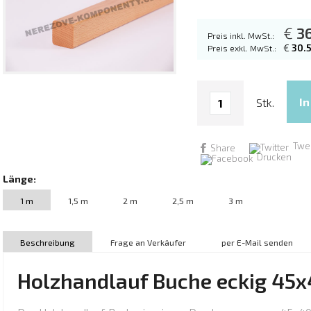
€
3
Preis inkl. MwSt.:
€
30.
Preis exkl. MwSt.:
Stk.
Twe
Share
Drucken
Länge:
1 m
1,5 m
2 m
2,5 m
3 m
Beschreibung
Frage an Verkäufer
per E-Mail senden
Holzhandlauf Buche eckig 45