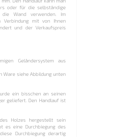
0 mm. Den Handlauf kann man
rs oder für die selbständige
n die Wand verwenden. Im
n Verbindung mit von Ihnen
dert und der Verkaufspreis
migen Geländersystem aus
 Ware siehe Abbildung unten
wurde ein bisschen an seinen
r geliefert. Den Handlauf ist
es Holzes hergestellt sein
ibt es eine Durchbiegung des
iese Durchbiegung derartig