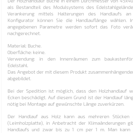
Der Holzhandlauf Buche in einem Durchmesser von 45x4
als Bestandteil des Modulsystems des Edelstahlgelände
Verankerung mittels Halterungen des Handlaufs a
Konfigurator können Sie die Handlauflänge wählen. I
angegebenen Parametre werden sofort das Foto verän
nachgerechnet.
Material: Buche.
Oberfläche: keine.
Verwendung: in den Innenräumen zum baukastenför
Edelstahl.
Das Angebot der mit diesem Produkt zusammenhängenden
abgebildet.
Bei der Spedition ist möglich, dass den Holzhandlauf 
Ecken beschädigt. Auf diesem Grund ist der Handlauf länge
nötig bei Montage auf gewünschte Länge zuverkürzen.
Der Handlauf aus Holz kann aus mehreren Stücken d
(Leimholzplatte), in Anbetracht der Klimaänderungen g
Handlaufs und zwar bis zu 1 cm per 1 m. Man kann d