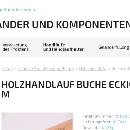
gelaendershop.at
ÄNDER UND KOMPONENTE
Verankerung
Handläufe
Geländerfüllung
des Pfostens
und Handlaufhalter
Home
»
Handläufe und Handlaufhalter
»
Holzhandläufe
»
Holzhandl
HOLZHANDLAUF BUCHE ECKIG
M
Katalognummer:
201220
Lieferungsfrist:
10 Tage
Gewicht:
1.462 kg