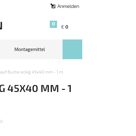
Anmelden
N
0
€
0
Montagemittel
auf Buche eckig 45x40 mm - 1 m
 45X40 MM - 1
61