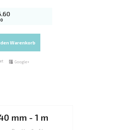
6.60
50
et
Google+
x40 mm - 1 m