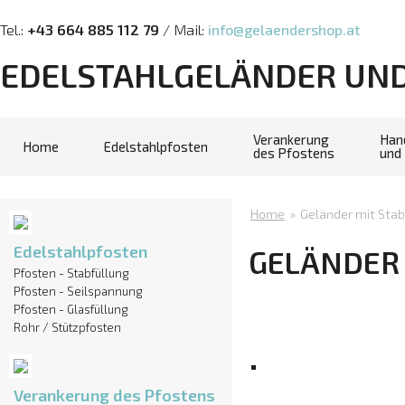
Tel.:
+43 664 885 112 79
/ Mail:
info@gelaendershop.at
EDELSTAHLGELÄNDER UN
Verankerung
Han
Home
Edelstahlpfosten
des Pfostens
und
Home
»
Geländer mit Stab
Edelstahlpfosten
GELÄNDER
Pfosten - Stabfüllung
Pfosten - Seilspannung
Pfosten - Glasfüllung
Rohr / Stützpfosten
Verankerung des Pfostens