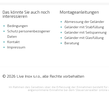
Das könnte Sie auch noch
Montageanleitungen
interessieren
Abmessung der Geländer
Bedingungen
Geländer mit Stabfüllung
Schutz personenbezogener
Geländer mit Seilspannung
Daten
Geländer mit Glasfüllung
Kontakt
Beratung
Impressum
© 2026 Live Inox s.r.o., alle Rechte vorbehalten
Im Rahmen des Gesetzes über die Erfassung der Einnahmen besteht für den 
angenommene Einnahme bei dem Steuerverwalter online erf